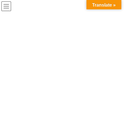
コ
ナ
Translate »
ン
ビ
テ
ゲ
ン
ー
2023年1月
ツ
シ
へ
ョ
ス
ン
HOME
2023年1月
キ
に
ッ
移
プ
動
2023年1月5日
最新お知らせ
WINTERファイナルセール開催中で
す！カシミヤ全品最終値下・50%
オフ！
あけましておめでとうございます。本年もよろしくお願いいたし
ます。 本日から店舗内のすべての商品が50%オフの WINTERファ
イナルセールを開催いたします。売り切れ次第終了となりますの
で、お早目にお買い求めください。 h […]