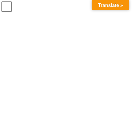
コ
ナ
Translate »
ン
ビ
テ
ゲ
ン
ー
最新お知らせ
ツ
シ
へ
ョ
ス
ン
HOME
最新お知らせ
キ
に
2024年1月1日からウィンターファイナルセールスタート
ッ
移
プ
動
2023年12月31日
mashitaki
最新お知らせ
2024年1月1日からウィンターファ
イナルセールスタート
🌟 新年明けましておめでとうございます！ 🌟
一年間の感謝を込めて、明日（2024年1月1