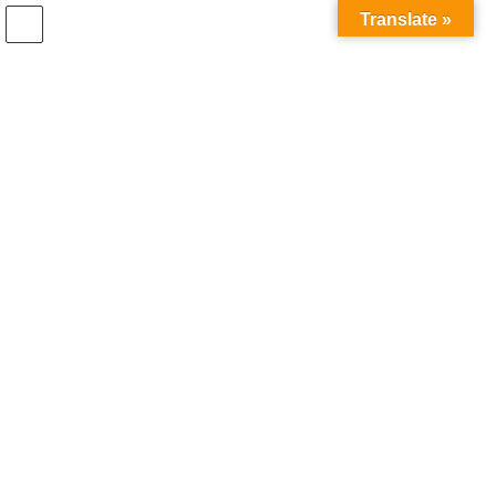
コ
ナ
Translate »
ン
ビ
テ
ゲ
ン
ー
最新お知らせ
ツ
シ
へ
ョ
ス
ン
HOME
最新お知らせ
キ
に
2024年9月10日～20日まで2025春夏新作商品展示会開催
ッ
移
プ
動
2024年9月5日
mashitaki
最新お知らせ
2024年9月10日～20日まで2025春夏
新作商品展示会開催
🌿【春夏新作商品の展示会】🌿
皆様に特別なお知らせです！ 来週、私たちの
ショールームにて2025春夏コレクションの展