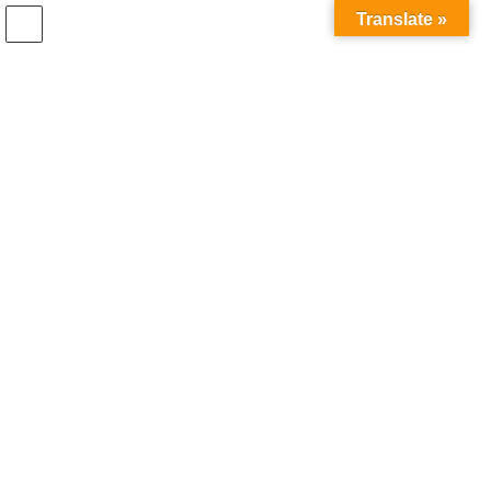
コ
ナ
Translate »
ン
ビ
テ
ゲ
ン
ー
ワンピース
ツ
シ
へ
ョ
ス
ン
HOME
ワンピース
キ
に
ッ
移
プ
動
2020年7月29日
新商品紹介
2020秋冬新商品紹介 ～ ㉕
2020年7月29日
新商品紹介
2020秋冬新商品紹介 ～ ㉑