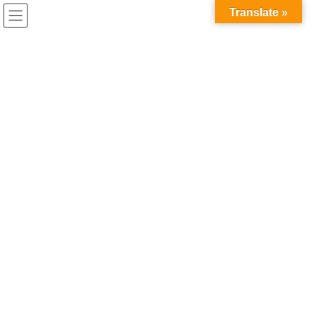
コ
ナ
Translate »
ン
ビ
テ
ゲ
ン
ー
女性
ツ
シ
へ
ョ
ス
ン
HOME
女性
キ
に
ッ
移
プ
動
2020年7月29日
新商品紹介
2020秋冬新商品紹介 ～ ㉓
2020年7月29日
新商品紹介
2020秋冬新商品紹介 ～ ⑳