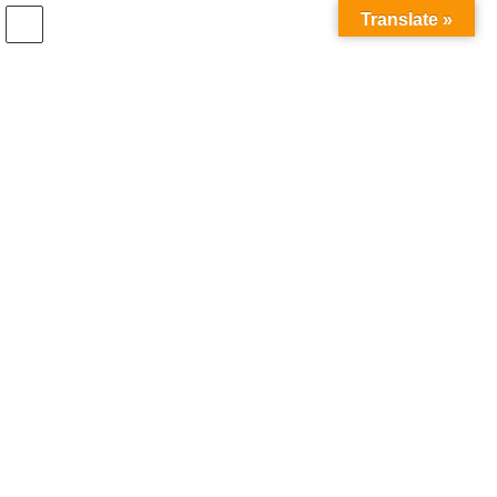
コ
ナ
Translate »
ン
ビ
テ
ゲ
ン
ー
＃完全貸し切り
ツ
シ
へ
ョ
ス
ン
HOME
＃完全貸し切り
キ
に
ッ
移
プ
動
2020年9月10日
最新お知らせ
プライベートショッピングサービ
ス
この度私どもGUCIBODIでは”完全貸し切り・プライベートショッ
ピングサービス”をご用意させていただくことになりました。 ご利
用には事前のご予約が必要ですが、ソファーのあるゆったりとし
た空間でお茶を飲みなが […]