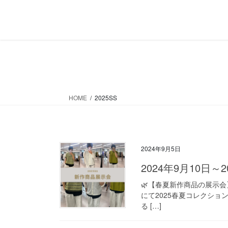
コ
ナ
ン
ビ
テ
ゲ
ン
ー
ツ
シ
へ
ョ
ス
ン
キ
に
HOME
2025SS
ッ
移
プ
動
2024年9月5日
2024年9月10日
🌿【春夏新作商品の展示会
にて2025春夏コレクショ
る […]