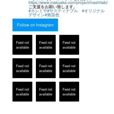
https://www.makuake.com/project/mashitaki/
ご支援をお願い致します。
#カシミヤ
#サスティナブル
#オリジナル
デザイン
#無染色
Follow on Instagram
Feed not
Feed not
Feed not
available
available
available
Feed not
Feed not
Feed not
available
available
available
Feed not
Feed not
Feed not
available
available
available