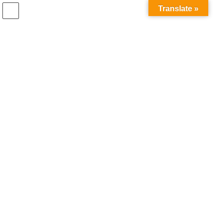
コ
ナ
Translate »
ン
ビ
テ
ゲ
ン
ー
新商品紹介
ツ
シ
へ
ョ
ス
ン
HOME
新商品紹介
2020秋冬新商品紹介 ～ ㉞
キ
に
ッ
移
プ
動
2020年7月30日
mashitaki
新商品紹介
2020秋冬新商品紹介 ～ ㉞